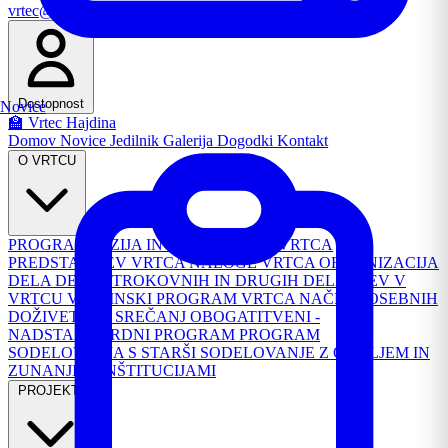
vrtec@os-hajdina.si
Email
Dostopnost
Novice
🏫 Vrtec Hajdina
Domov
Novice
Jedilnik
Galerija
Dogodki
Kontakt
O VRTCU
PROGRAM
VIZIJA IN POSLANSTVO VRTCA
PREDSTAVITEV VRTCA
NALOGE VRTCA
ORGANIZACIJA
DELA
DELO STROKOVNIH IN DRUGIH DELAVCEV V
VRTCU
VSEBINSKI PROGRAM VRTCA
NAČRT POSEBNIH
DOŽIVETIJ IN SREČANJ
OBOGATITVENI -
NADSTANDARDNI PROGRAM
PROGRAM
SODELOVANJA S STARŠI
SODELOVANJE Z OKOLJEM IN
ZUNANJIMI INŠTITUCIJAMI
PROJEKTI