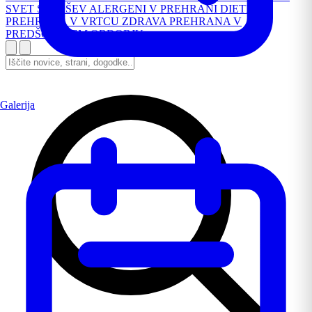
SVET STARŠEV
ALERGENI V PREHRANI
DIETNA
PREHRANA V VRTCU
ZDRAVA PREHRANA V
PREDŠOLSKEM OBDOBJU
Galerija