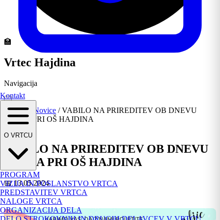
🏫
Vrtec Hajdina
Navigacija
Kontakt
Domov
/
Novice
/
VABILO NA PRIREDITEV OB DNEVU
VRTCA PRI OŠ HAJDINA
Obvestilo
O VRTCU
VABILO NA PRIREDITEV OB DNEVU
VRTCA PRI OŠ HAJDINA
PROGRAM
📅 13.05.2024
VIZIJA IN POSLANSTVO VRTCA
PREDSTAVITEV VRTCA
NALOGE VRTCA
ORGANIZACIJA DELA
DELO STROKOVNIH IN DRUGIH DELAVCEV V VRTCU