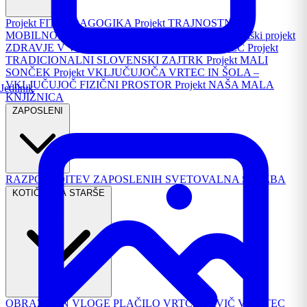
Projekt FIT PEDAGOGIKA
Projekt TRAJNOSTNA
MOBILNOST
Republiški projekt PASAVČEK
Republiški projekt
ZDRAVJE V VRTCU
Projekt TURIZEM IN VRTEC
Projekt
TRADICIONALNI SLOVENSKI ZAJTRK
Projekt MALI
SONČEK
Projekt VKLJUČUJOČA VRTEC IN ŠOLA –
VKLJUČUJOČ FIZIČNI PROSTOR
Projekt NAŠA MALA
Jedilnik
KNJIŽNICA
ZAPOSLENI
RAZPOREDITEV ZAPOSLENIH
SVETOVALNA SLUŽBA
KOTIČEK ZA STARŠE
OBRAZCI IN VLOGE
PLAČILO VRTCA
PRVIČ V VRTEC