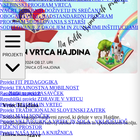
VSEBINSKI PROGRAM VRTCA
NAČRT POSEBNIH DOŽIVETIJ IN SREČANJ
OBOGATITVENI - NADSTANDARDNI PROGRAM
PROGRAM SODELOVANJA S STARŠI
SODELOVANJE Z OKOLJEM IN ZUNANJIMI INŠTITUCIJAMI
PROJEKTI
Projekt FIT PEDAGOGIKA
Projekt TRAJNOSTNA MOBILNOST
← Nazaj na novice
Republiški projekt PASAVČEK
Republiški projekt ZDRAVJE V VRTCU
Vrtec Hajdina
Projekt TURIZEM IN VRTEC
Projekt TRADICIONALNI SLOVENSKI ZAJTRK
Projekt MALI SONČEK
Sodoben vzgojno-varstveni zavod, ki deluje v srcu Hajdine.
Projekt VKLJUČUJOČA VRTEC IN ŠOLA – VKLJUČUJOČ
Spodbujamo celostni razvoj otroka v varnem in spodbudnem okolju.
FIZIČNI PROSTOR
Projekt NAŠA MALA KNJIŽNICA
Hitre povezave